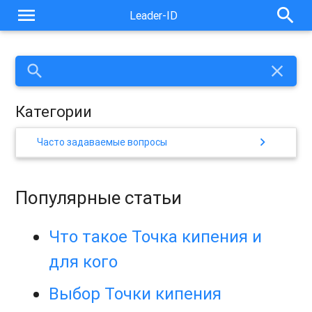
menu
search
Leader-ID
search
close
Категории
chevron_right
Часто задаваемые вопросы
Популярные статьи
Что такое Точка кипения и
для кого
Выбор Точки кипения