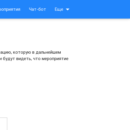
arrow_drop_down
роприятия
Чат-бот
Еще
зацию, которую в дальнейшем
и будут видеть, что мероприятие