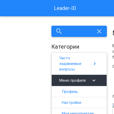
Leader-ID
search
close
Категории
Часто
chevron_right
задаваемые
вопросы
chevron_right
Меню профиля
Профиль
Настройки
Мои мероприятия