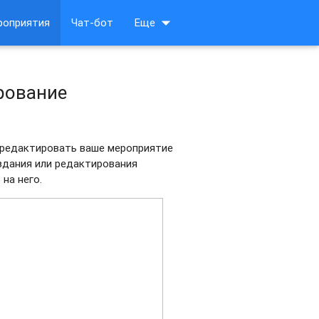
arrow_drop_down
роприятия
Чат-бот
Еще
рование
 редактировать ваше мероприятие
оздания или редактирования
на него.