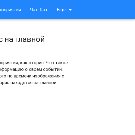
arrow_drop_down
роприятия
Чат-бот
Еще
с на главной
приятия, как сторис. Что такое
информацию о своем событии,
ого по времени изображения с
орис находятся на главной