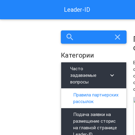
Leader-ID
search
close
Категории
Часто
chevron_right
задаваемые
вопросы
Правила партнерских
рассылок
Подача заявки на
размещение сторис
на главной странице
Leader-ID