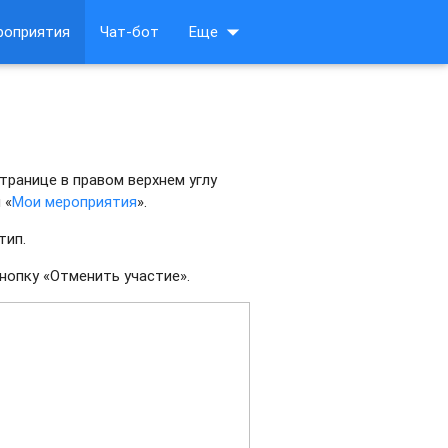
arrow_drop_down
роприятия
Чат-бот
Еще
транице в правом верхнем углу
 «
Мои мероприятия
».
тип.
нопку «Отменить участие».