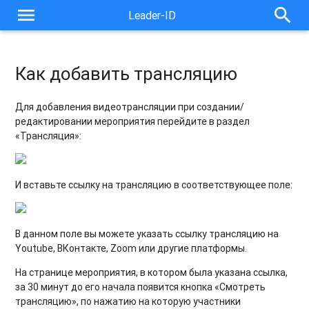
menu
search
Leader-ID
Добавление идентификационного номера АП в
мероприятиях с тематикой «АП»
Как добавить трансляцию
Для добавления видеотрансляции при создании/
редактировании мероприятия перейдите в раздел
«Трансляция»:
И вставьте ссылку на трансляцию в соответствующее поле:
В данном поле вы можете указать ссылку трансляцию на
Youtube, ВКонтакте, Zoom или другие платформы.
На странице мероприятия, в котором была указана ссылка,
за 30 минут до его начала появится кнопка «Смотреть
трансляцию», по нажатию на которую участники