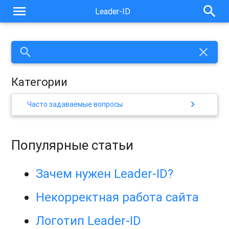
menu
search
Leader-ID
search
close
Категории
chevron_right
Часто задаваемые вопросы
Популярные статьи
Зачем нужен Leader-ID?
Некорректная работа сайта
Логотип Leader-ID