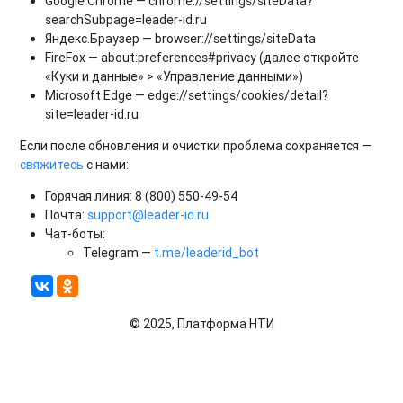
Google Chrome —
chrome://settings/siteData?
searchSubpage=leader-id.ru
Яндекс.Браузер —
browser://settings/siteData
FireFox —
about:preferences#privacy
(далее откройте
«Куки и данные» > «Управление данными»)
Microsoft Edge —
edge://settings/cookies/detail?
site=leader-id.ru
Если после обновления и очистки проблема сохраняется —
свяжитесь
с нами:
Горячая линия: 8 (800) 550-49-54
Почта:
support@leader-id.ru
Чат-боты:
Telegram —
t.me/leaderid_bot
© 2025, Платформа НТИ