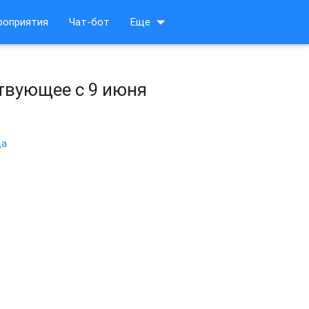
arrow_drop_down
роприятия
Чат-бот
Еще
твующее с 9 июня
да