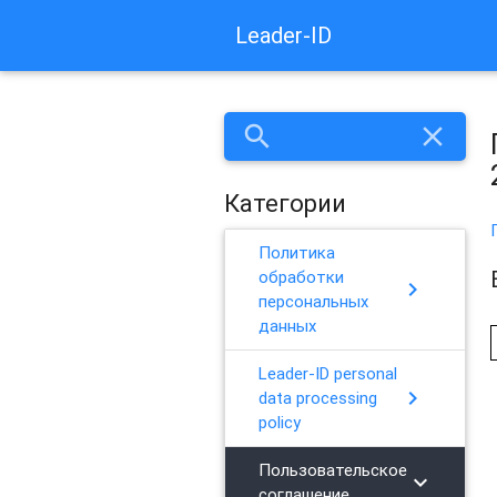
Leader-ID
search
close
Категории
Политика
обработки
chevron_right
персональных
данных
Leader-ID personal
chevron_right
data processing
policy
Пользовательское
chevron_right
соглашение