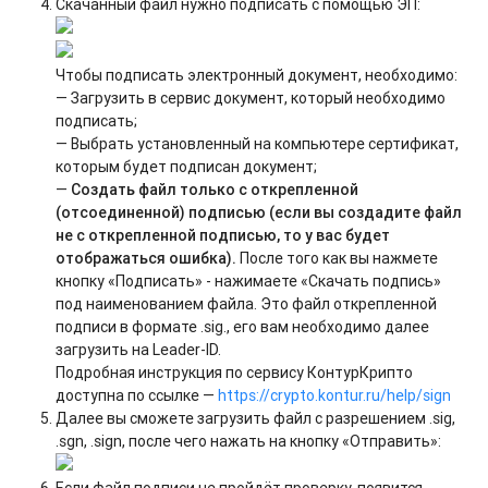
Скачанный файл нужно подписать с помощью ЭП:
Чтобы подписать электронный документ, необходимо:
— Загрузить в сервис документ, который необходимо
подписать;
— Выбрать установленный на компьютере сертификат,
которым будет подписан документ;
—
Создать файл только с открепленной
(отсоединенной) подписью (если вы создадите файл
не с открепленной подписью, то у вас будет
отображаться ошибка).
После того как вы нажмете
кнопку «Подписать» - нажимаете «Скачать подпись»
под наименованием файла. Это файл открепленной
подписи в формате .sig., его вам необходимо далее
загрузить на Leader-ID.
Подробная инструкция по сервису КонтурКрипто
доступна по ссылке —
https://crypto.kontur.ru/help/sign
Далее вы сможете загрузить файл с разрешением .sig,
.sgn, .sign, после чего нажать на кнопку «Отправить»:
Если файл подписи не пройдёт проверку, появится