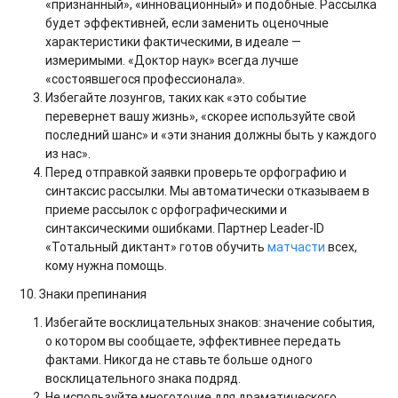
«признанный», «инновационный» и подобные. Рассылка
будет эффективней, если заменить оценочные
характеристики фактическими, в идеале —
измеримыми. «Доктор наук» всегда лучше
«состоявшегося профессионала».
Избегайте лозунгов, таких как «это событие
перевернет вашу жизнь», «скорее используйте свой
последний шанс» и «эти знания должны быть у каждого
из нас».
Перед отправкой заявки проверьте орфографию и
синтаксис рассылки. Мы автоматически отказываем в
приеме рассылок с орфографическими и
синтаксическими ошибками. Партнер Leader-ID
«Тотальный диктант» готов обучить
матчасти
всех,
кому нужна помощь.
10. Знаки препинания
Избегайте восклицательных знаков: значение события,
о котором вы сообщаете, эффективнее передать
фактами. Никогда не ставьте больше одного
восклицательного знака подряд.
Не используйте многоточие для драматического