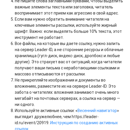
Не пишите слова заглавными буквами, чтобы выделить
важные элементы текста или заголовка, читатель
воспринимает этот прием как агрессию в свой адрес.
Если вам нужно обратить внимание читателя на
ключевые элементы рассылки, используйте жирный
шрифт. Важно: если выделять больше 10% текста, этот
инструмент не работает.
Все файлы, на которые вы даете ссылку, нужно залить
на сервер Leader-ID, а не сторонние ресурсы и облачные
хранилища (гугл-диск, яндекс-диск, дропбокс и любые
другие). Это страхует вас от ситуаций, когда читатели
получают ваши письма с неработающими ссылками и
массово отписываются от рассылки.
Не прикрепляйте изображения и документы во
вложениях, разместите их на сервере Leader-ID. Это
забота о читателях: вложения занимают очень много
мегабайт на почтовых серверах, а ссылка на сервер —
ни одного.
Используйте активные ссылки: «
Весенний навигатор
»
выглядит дружелюбнее, чем https://leader-
id.ru/event/20919.
Инструкция по созданию активных
ссылок
.