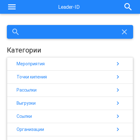
menu
search
Leader-ID
search
close
Категории
chevron_right
Мероприятия
chevron_right
Точки кипения
chevron_right
Рассылки
chevron_right
Выгрузки
chevron_right
Ссылки
chevron_right
Организации