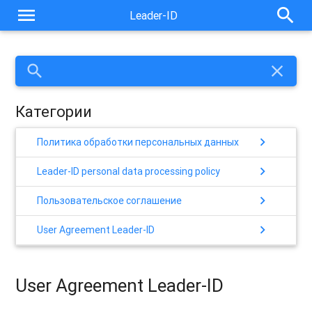
menu
search
Leader-ID
search
close
Категории
chevron_right
Политика обработки персональных данных
chevron_right
Leader-ID personal data processing policy
chevron_right
Пользовательское соглашение
chevron_right
User Agreement Leader-ID
User Agreement Leader-ID