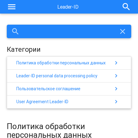
menu
search
Leader-ID
search
close
Категории
chevron_right
Политика обработки персональных данных
chevron_right
Leader-ID personal data processing policy
chevron_right
Пользовательское соглашение
chevron_right
User Agreement Leader-ID
Политика обработки
персональных данных