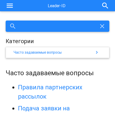
menu
search
Leader-ID
search
close
Категории
chevron_right
Часто задаваемые вопросы
Часто задаваемые вопросы
Правила партнерских
рассылок
Подача заявки на