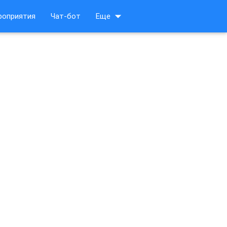
arrow_drop_down
роприятия
Чат-бот
Еще